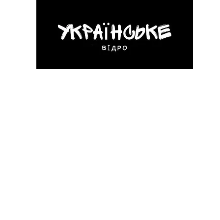
ловна
Кіно
Література
Музика
Блоґінг
Мистецтво
Конт