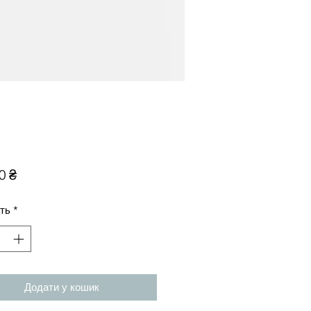
Ціна
0 ₴
сть
*
Додати у кошик