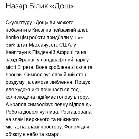
Назар Білик «Дощ»
Скульптуру «Дощ» ви можете 
побачити в Києві на пейзажній алеї. 
Копію цієї роботи придбали у Turn 
park штат Массачусетс США, у 
Кейптаун в Південній Африці та на 
захід Франції у ландшафтний парк у 
місті Етрета. Вона зроблена зі скла та 
бронзи. Символізує спокійний стан 
роздуму та самозаглиблення. Пошук 
для художника починається тоді, 
коли людина підіймає голову в гору. 
А крапля символізує певну відповідь. 
Робота доволі чутлива. Розташована 
на зламі верхнього та нижнього 
міста, на зламі простору. Фоном для 
об’єкту є небо та хмари. 