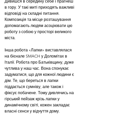
Дивишся в середину себе і прагнеш 
в гору. У такі миті приходять важливі 
відповіді на складні питання. 
Композиція та місце розташування 
допомагають людям асоціювати цю 
роботу з собою у просторі великого 
міста.
Інша робота «Лапки» виставлялася 
на бієнале SMACH у Доломітах в 
Італії. Робота про Батьківщину, дуже 
чутлива у наш час. Вона спонукає 
задуматися, що для кожної людини є 
дім. Те, що береться в лапки 
піддається сумніву, але також і 
фіксує побачене. Тому дивлячись на 
гірський пейзаж крізь лапки у 
динамічному світі, кожен закладає 
власні сенси у відчуття дому. 