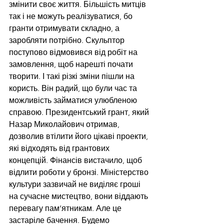
змінити своє життя. Більшість митців 
так і не можуть реалізуватися, бо 
гранти отримувати складно, а 
заробляти потрібно. Скульптор 
поступово відмовився від робіт на 
замовлення, щоб нарешті почати 
творити. І такі різкі зміни пішли на 
користь. Він радий, що були час та 
можливість займатися улюбленою 
справою. Президентський грант, який 
Назар Миколайович отримав, 
дозволив втілити його цікаві проекти, 
які відходять від грантових 
концепцій. Фінансів вистачило, щоб 
відлити роботи у бронзі. Міністерство 
культури зазвичай не виділяє гроші 
на сучасне мистецтво, вони віддають 
перевагу пам’ятникам. Але це 
застаріле бачення. Будемо 