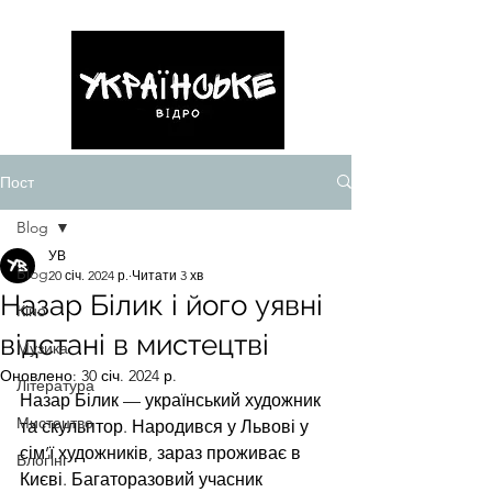
Пост
Blog
УВ
Blog
20 січ. 2024 р.
Читати 3 хв
Назар Білик і його уявні
Кіно
відстані в мистецтві
Музика
Оновлено:
30 січ. 2024 р.
Література
Назар Білик — український художник 
Мистецтво
та скульптор. Народився у Львові у 
сім’ї художників, зараз проживає в 
Блоґінг
Києві. Багаторазовий учасник 