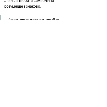
а більш творити символічно, 
розумніше і знаково.
«Коли скидається якийсь 
ідол, то утворена порожнеча 
вимагає заповнення в 
свідомості людей. 
Постаменти виявилися 
порожні. Ця «порожнеча» 
допоки і є найкращим 
пам’ятником ситуації в країні».
Пам’ятники леніну масово 
замінюються Шевченко у районних 
центрах, бо пустота прагне швидкого 
заповнення. Питання урбаністики і 
покращення міського середовища 