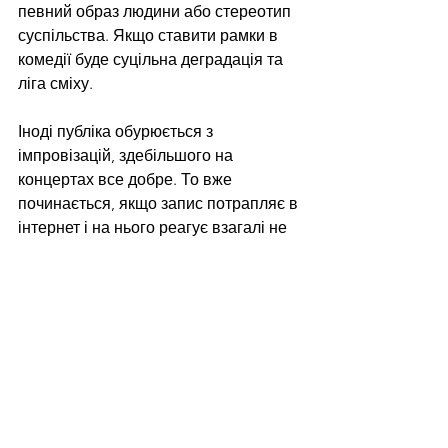
певний образ людини або стереотип 
суспільства. Якщо ставити рамки в 
комедії буде суцільна деградація та 
ліга сміху. 
Іноді публіка обурюється з 
імпровізацій, здебільшого на 
концертах все добре. То вже 
починається, якщо запис потрапляє в 
інтернет і на нього реагує взагалі не 
та цільова аудиторія, ці люди на 
стендап і не прийшли б. Алла вбачає 
проблему в нашій ментальності, 
щодо влаштовування срачів та 
об'єднанні проти когось. Критикує 
своїх колег за те, що вони на це 
ведуться і змушують інших коміків 
вибачатися. Люди повинні 
об'єднуватися не проти когось, а за 