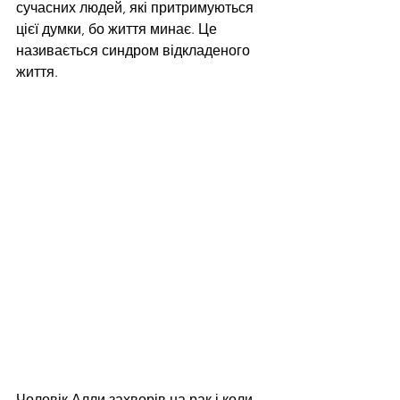
сучасних людей, які притримуються 
цієї думки, бо життя минає. Це 
називається синдром відкладеного 
життя. 
Чоловік Алли захворів на рак і коли 