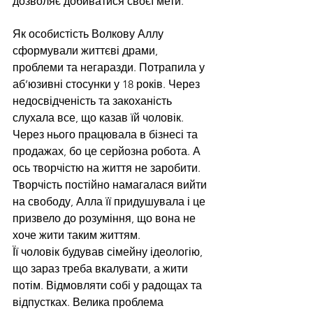
дозволяє добиватися своєї мети.
Як особистість Волкову Аллу 
сформували життєві драми, 
проблеми та негаразди. Потрапила у 
аб’юзивні стосунки у 18 років. Через 
недосвідченість та закоханість 
слухала все, що казав їй чоловік. 
Через нього працювала в бізнесі та 
продажах, бо це серйозна робота. А 
ось творчістю на життя не заробити. 
Творчість постійно намагалася вийти 
на свободу, Алла її придушувала і це 
призвело до розуміння, що вона не 
хоче жити таким життям. 
Її чоловік будував сімейну ідеологію, 
що зараз треба вкалувати, а жити 
потім. Відмовляти собі у радощах та 
відпустках. Велика проблема 