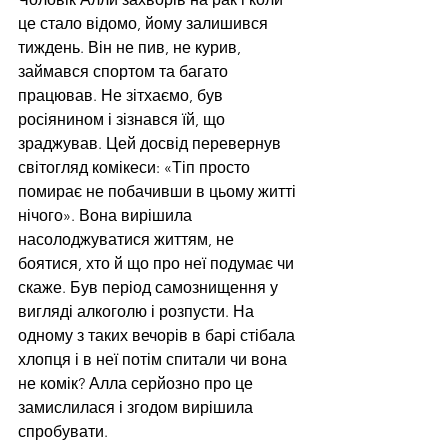
це стало відомо, йому залишився 
тиждень. Він не пив, не курив, 
займався спортом та багато 
працював. Не зітхаємо, був 
росіянином і зізнався їй, що 
зраджував. Цей досвід перевернув 
світогляд комікеси: «Тіп просто 
помирає не побачивши в цьому житті 
нічого». Вона вирішила 
насолоджуватися життям, не 
боятися, хто й що про неї подумає чи 
скаже. Був період самознищення у 
вигляді алкоголю і розпусти. На 
одному з таких вечорів в барі стібала 
хлопця і в неї потім спитали чи вона 
не комік? Алла серйозно про це 
замислилася і згодом вирішила 
спробувати. 