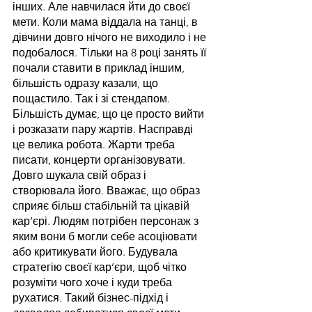
інших. Але навчилася йти до своєї 
мети. Коли мама віддала на танці, в 
дівчини довго нічого не виходило і не 
подобалося. Тільки на 8 році занять її 
почали ставити в приклад іншим, 
більшість одразу казали, що 
пощастило. Так і зі стендапом. 
Більшість думає, що це просто вийти 
і розказати пару жартів. Насправді 
це велика робота. Жарти треба 
писати, концерти організовувати. 
Довго шукала свій образ і 
створювала його. Вважає, що образ 
сприяє більш стабільній та цікавій 
кар’єрі. Людям потрібен персонаж з 
яким вони б могли себе асоціювати 
або критикувати його. Будувала 
стратегію своєї кар’єри, щоб чітко 
розуміти чого хоче і куди треба 
рухатися. Такий бізнес-підхід і 