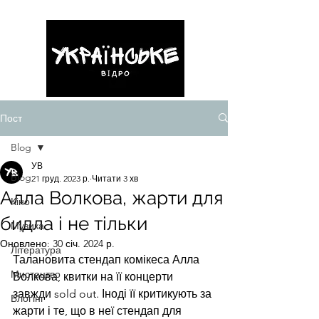
Пост
Blog
УВ
Blog
21 груд. 2023 р.
Читати 3 хв
Алла Волкова, жарти для
Кіно
бидла і не тільки
Музика
Оновлено:
30 січ. 2024 р.
Література
Талановита стендап комікеса Алла 
Мистецтво
Волкова, квитки на її концерти 
завжди sold out. Іноді її критикують за 
Блоґінг
жарти і те, що в неї стендап для 