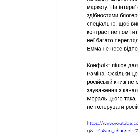
маркету. На інтерв
здібностями блогер
спеціально, щоб виг
контраст не поміти
неї багато перегляд
Емма не несе відпо
Конфлікт пішов дал
Раміна. Оскільки це
російській книзі не
зауваження з каналу
Мораль цього така, 
не толерувати росі
https://www.youtube.
g&t=4s&ab_channe