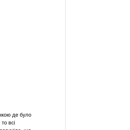
нкою де було 
то всі 