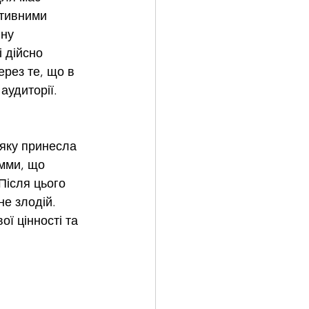
ітивними 
ну 
 дійсно 
рез те, що в 
аудиторії. 
 яку принесла 
Емми, що 
 Після цього 
е злодій. 
ї цінності та 