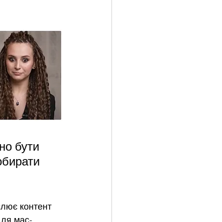
но бути 
обирати 
слює контент 
для мас-