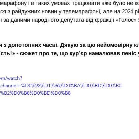
марафону і в таких умовах працювати вже було не к
ися з райдужних новин у телемарафоні, але на 2024 рі
н за даними народного депутата від фракції «Голос»
и з допотопних часві. Дякую за цю нейомовірну кл
сть!» - сюжет про те, що кур'єр намалював пеніс у
om/watch?
_channel=%D0%92%D1%96%D0%BA%D0%BD%D0%B0-
%B2%D0%B8%D0%BD%D0%B8