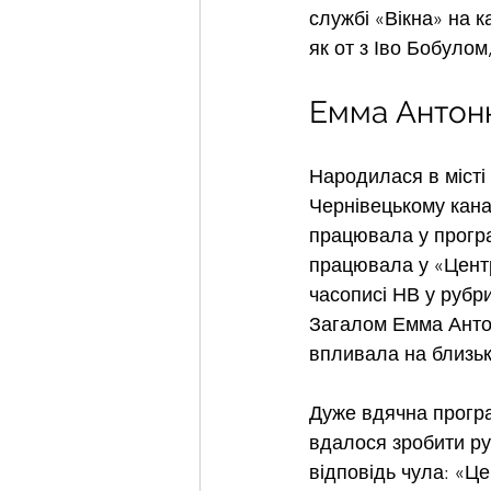
службі «Вікна» на ка
як от з Іво Бобуло
Емма Антоню
Народилася в місті 
Чернівецькому кана
працювала у програм
працювала у «Центрі
часописі НВ у рубр
Загалом Емма Антон
впливала на близьк
Дуже вдячна програ
вдалося зробити ру
відповідь чула: «Це