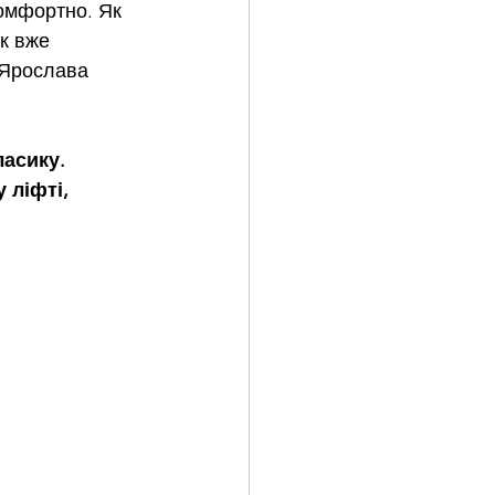
омфортно. Як 
к вже 
 Ярослава 
асику. 
 ліфті, 