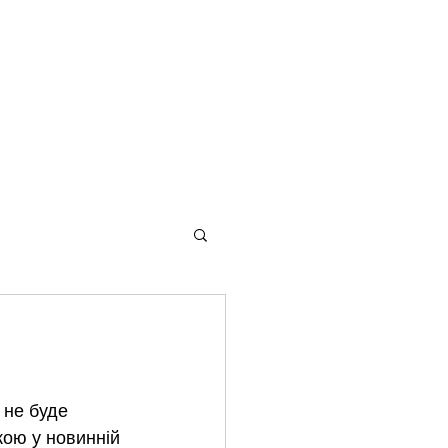
акти
 не буде 
кою у новинній 