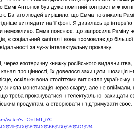
’ю Еммі Антонюк був дуже помітний контраст між когн
ок. Багато людей вирішило, що Емма покликала Рамі
ідніше виглядати на її фоні. Я дивилась це інтерв’ю і
ти неможливо. Емма пояснює, що запросила Раміну че
ів, є соціальний капітал і вона промовляє до більшої 
відальності за чужу інтелектуальну прокачку.
і, через езотеричну книжку російського видавництва,
 канал про цінності, їх довелося захищати. Позиція 
 місце, оскільки вона століттями витісняла українську.
 зникла монетизація через скаргу, але не впіймали, н
що треба прокачуватися інтелектуально, захищати сво
йським продуктам, а створювати і підтримувати своє.
com/watch?v=QpLMT_iYC-
l=%D0%9F%D0%B0%D0%BB%D0%B0%D1%94