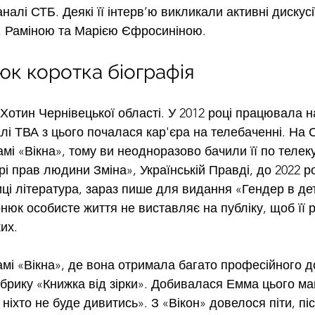
налі СТБ. Деякі її інтерв’ю викликали активні дискусії
м, Раміною та Марією Єфросиніною.
к коротка біографія
Хотин Чернівецької області. У 2012 році працювала н
лі ТВА з цього почалася кар'єра на телебаченні. На 
і «Вікна», тому ви неодноразово бачили її по телеку
 прав людини Зміна», Українській Правді, до 2022 ро
иці література, зараз пише для видання «Гендер в де
юк особисте життя не виставляє на публіку, щоб її р
их.
мі «Вікна», де вона отримала багато професійного до
брику «Книжка від зірки». Добивалася Емма цього майж
 ніхто не буде дивитись». З «Вікон» довелося піти, пі