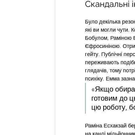
Скандальні 
Було декілька резон
які ви могли чути. К
Бобулом, Раміною Е
Єфросиніною. Отри
гейту. Публічні пер
переживають подібн
глядачів, тому потр
психіку. Емма зазна
«Якщо обирає
готовим до ц
цю роботу, б
Раміна 
Есхакзай
 бе
на канлі мільйонни