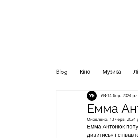
Го
Blog
Кіно
Музика
Л
УВ
14 бер. 2024 р.
Емма Ан
Оновлено:
13 черв. 2024 
Емма Антонюк попул
дивитись» і співав