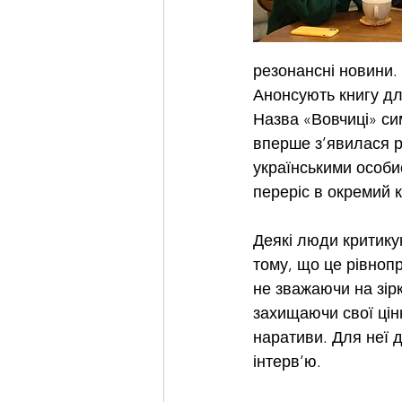
резонансні новини. 
Анонсують книгу дл
Назва «Вовчиці» си
вперше з’явилася р
українськими особи
переріс в окремий 
Деякі люди критикую
тому, що це рівнопр
не зважаючи на зірк
захищаючи свої цінн
наративи. Для неї 
інтерв’ю.