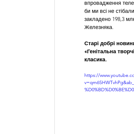
впровадження теле
би ми всі не стібал
закладено 198,3 мл
Железняка. 
Старі добрі новин
«Генітальна творчі
класика.
https://www.youtube.c
v=qm6SHWTvhPg&ab
%D0%BD%D0%BE%D0