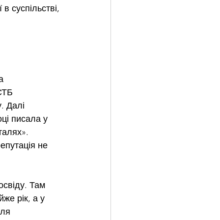
 в суспільстві, 
а 
СТБ 
. Далі 
ці писала у 
талях». 
епутація не 
свіду. Там 
е рік, а у 
сля 