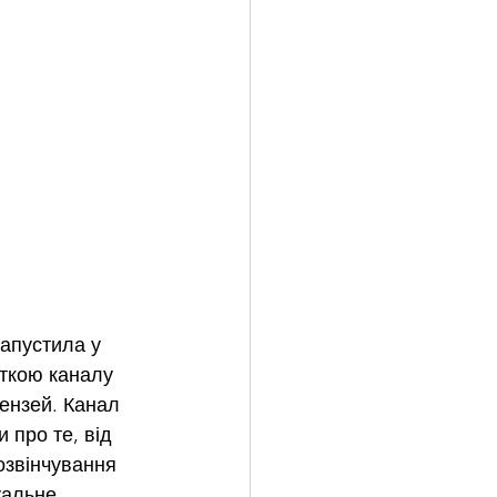
апустила у 
сткою каналу 
ензей. Канал 
 про те, від 
озвінчування 
уальне 