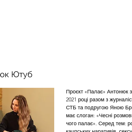
юк Ютуб
Проєкт «Палає» Антонюк з
2021 році разом з журналі
СТБ та подругою Яною Бр
має слоган: «Чесні розмови
чого палає». Серед тем: р
кацпських наративів, секс