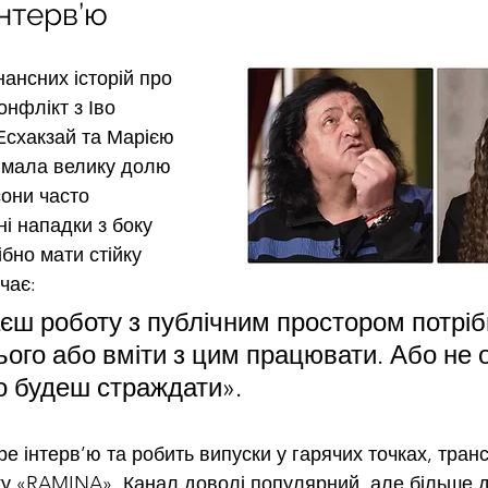
інтерв’ю
ансних історій про 
онфлікт з Іво 
схакзай та Марією 
мала велику долю 
сони часто 
і нападки з боку 
ібно мати стійку 
чає: 
ш роботу з публічним простором потріб
ього або вміти з цим працювати. Або не 
о будеш страждати».
ре інтерв’ю та робить випуски у гарячих точках, тран
ку «RAMINA». Канал доволі популярний, але більше 