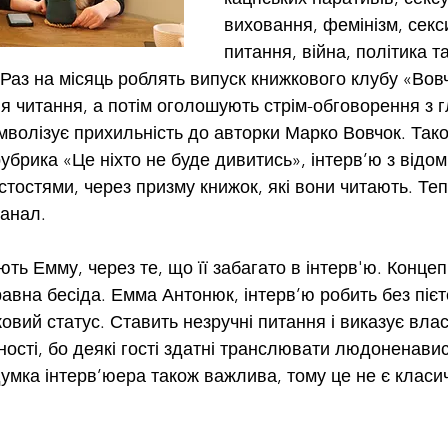
виховання, фемінізм, секс
питання, війна, політика та
Раз на місяць роблять випуск книжкового клубу «Вовч
я читання, а потім оголошують стрім-обговорення з 
мволізує прихильність до авторки Марко Вовчок. Так
убрика «Це ніхто не буде дивитись», інтерв’ю з відо
стостями, через призму книжок, які вони читають. Теп
канал.
ть Емму, через те, що її забагато в інтерв'ю. Концеп
авна бесіда. Емма Антонюк, інтерв’ю робить без пієте
овий статус. Ставить незручні питання і виказує влас
ості, бо деякі гості здатні транслювати людоненавис
думка інтерв’юера також важлива, тому це не є класи