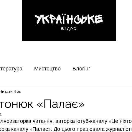
ловна
Кіно
Література
Музика
Блоґінг
Мистецтво
Конт
ітература
Мистецтво
Блоґінг
Читати 4 хв
тонюк «Палає»
р.
яризаторка читання, авторка ютуб-каналу «Це ніхто
торка каналу «Палає». До цього працювала журналіст