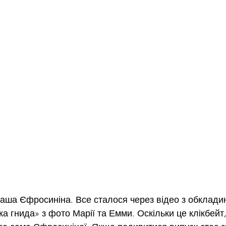
ша Єфросиніна. Все сталося через відео з обклади
а гнида» з фото Марії та Емми. Оскільки це клікбейт, 