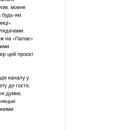
изм, мовне 
 будь-які 
иці». 
глядачами. 
ож на «Палає» 
мими 
ер цей проєкт 
ція каналу у 
ту до гостя, 
ні думки, 
нецькі 
чними 