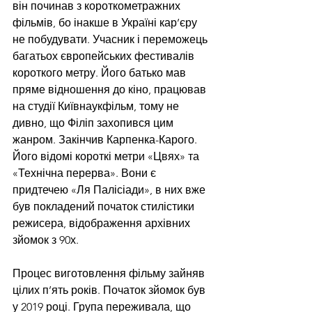
він починав з короткометражних 
фільмів, бо інакше в Україні кар’єру 
не побудувати. Учасник і переможець 
багатьох європейських фестивалів 
короткого метру. Його батько мав 
пряме відношення до кіно, працював 
на студії Київнаукфільм, тому не 
дивно, що Філіп захопився цим 
жанром. Закінчив Карпенка-Карого. 
Його відомі короткі метри «Цвях» та 
«Технічна перерва». Вони є 
придтечею «Ля Палісіади», в них вже 
був покладений початок стилістики 
режисера, відображення архівних 
зйомок з 90х.
Процес виготовлення фільму зайняв 
цілих п’ять років. Початок зйомок був 
у 2019 році. Група переживала, що 