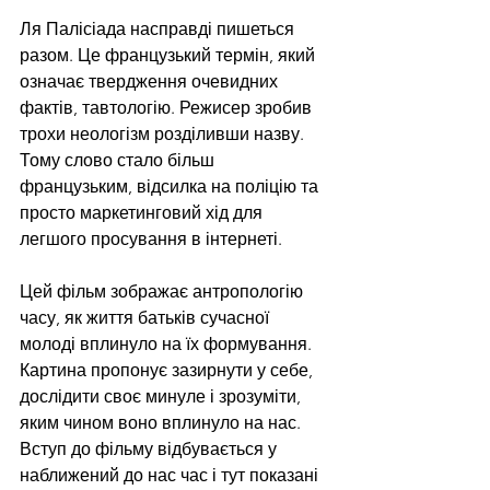
Ля Палісіада насправді пишеться 
разом. Це французький термін, який 
означає твердження очевидних 
фактів, тавтологію. Режисер зробив 
трохи неологізм розділивши назву. 
Тому слово стало більш 
французьким, відсилка на поліцію та 
просто маркетинговий хід для 
легшого просування в інтернеті. 
Цей фільм зображає антропологію 
часу, як життя батьків сучасної 
молоді вплинуло на їх формування. 
Картина пропонує зазирнути у себе, 
дослідити своє минуле і зрозуміти, 
яким чином воно вплинуло на нас. 
Вступ до фільму відбувається у 
наближений до нас час і тут показані 