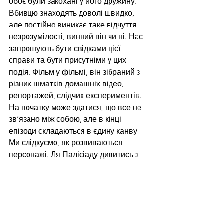
обоє були закохані у його дружину. 
Вбивцю знаходять доволі швидко, 
але постійно виникає таке відчуття 
незрозумілості, винний він чи ні. Нас 
запрошують бути свідками цієї 
справи та бути присутніми у цих 
подія. Фільм у фільмі, він зібраний з 
різних шматків домашніх відео, 
репортажей, слідчих експериментів. 
На початку може здатися, що все не 
зв’язано між собою, але в кінці 
епізоди складаються в єдину канву. 
Ми слідкуємо, як розвиваються 
персонажі. Ля Палісіаду дивитись з 
точки зору досліджень дуже цікаво.
Оскільки деякі персонажі 
розмовляють російською у фільми 
присутній незграбний і не приємний 