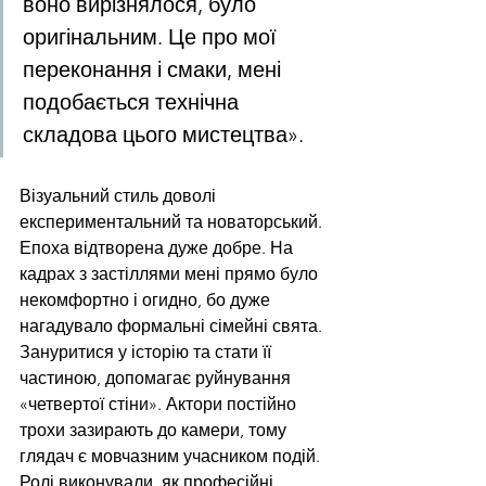
воно вирізнялося, було 
оригінальним. Це про мої 
переконання і смаки, мені 
подобається технічна 
складова цього мистецтва». 
Візуальний стиль доволі 
експериментальний та новаторський. 
Епоха відтворена дуже добре. На 
кадрах з застіллями мені прямо було 
некомфортно і огидно, бо дуже 
нагадувало формальні сімейні свята. 
Зануритися у історію та стати її 
частиною, допомагає руйнування 
«четвертої стіни». Актори постійно 
трохи зазирають до камери, тому 
глядач є мовчазним учасником подій. 
Ролі виконували, як професійні 