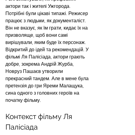
актори так і жителі Ужгорода. 
Потрібні були цікаві типажі. Режисер 
працює з людьми, як документаліст. 
Він не вказує, як їм грати, кидає їх на 
призволяще, щоб вони самі 
вирішували, яким буде їх персонаж. 
Відкритий до ідей та рекомендацій. У 
фільмі Ля Палісіада, актори грають 
добре, зокрема Андрій Журба, 
Новруз Пашаєв утворили 
прекрасний тандем. Але в мене була 
претензія до гри Яреми Малащука, 
сина одного з головних героїв на 
початку фільму.
Контекст фільму Ля 
Палісіада