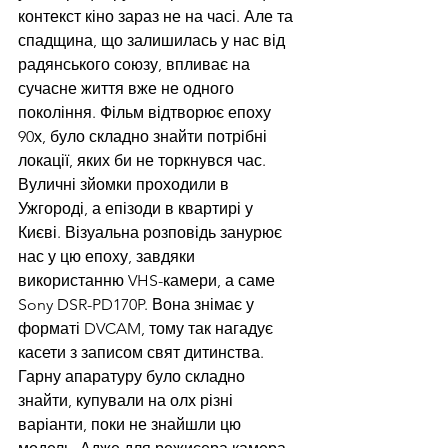
контекст кіно зараз не на часі. Але та 
спадщина, що залишилась у нас від 
радянського союзу, впливає на 
сучасне життя вже не одного 
покоління. Фільм відтворює епоху 
90х, було складно знайти потрібні 
локації, яких би не торкнувся час. 
Вуличні зйомки проходили в 
Ужгороді, а епізоди в квартирі у 
Києві. Візуальна розповідь занурює 
нас у цю епоху, завдяки 
використанню VHS-камери, а саме 
Sony DSR-PD170P. Вона знімає у 
форматі DVCAM, тому так нагадує 
касети з записом свят дитинства. 
Гарну апаратуру було складно 
знайти, купували на олх різні 
варіанти, поки не знайшли цю 