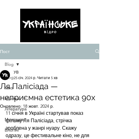
Пост
Blog
УВ
Blog
25 січ. 2024 р.
Читати 5 хв
Ля Палісіада —
Кіно
неприємна естетика 90х
Музика
Оновлено:
18 жовт. 2024 р.
Література
11 січня в Україні стартував показ 
Мистецтво
фільму Ля Палісіада, стрічка 
зроблена у жанрі нуару. Скажу 
Блоґінг
одразу, це фестивальне кіно, не для 