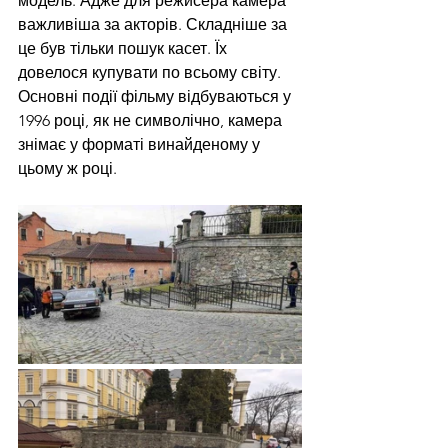
модель. Адже для режисера камера 
важливіша за акторів. Складніше за 
це був тільки пошук касет. Їх 
довелося купувати по всьому світу. 
Основні події фільму відбуваються у 
1996 році, як не символічно, камера 
знімає у форматі винайденому у 
цьому ж році.