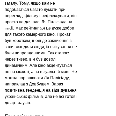
загалу. Тому, якщо вам не 
подобається багато думати при 
перегляді фільму і рефлексувати, він 
просто не для вас. Ля Палісіада на 
imdb має рейтинг 6,4 це дуже добре 
для такого камерного кіно. Прокат 
був коротким, іноді до закінчення з 
зали виходили люди, їх очікування не 
були виправданними. Так сталося, 
через тизер, він був доволі 
динамічним. Але кіно акцентується 
не на сюжеті, а на візуальній мові. Не 
можна порівнювати Ля Палісіаду, 
наприклад з Довбушем. Зараз 
позитивна тенденція на відвідування 
українських фільмів, але не всі готові 
до арт-хаусів.