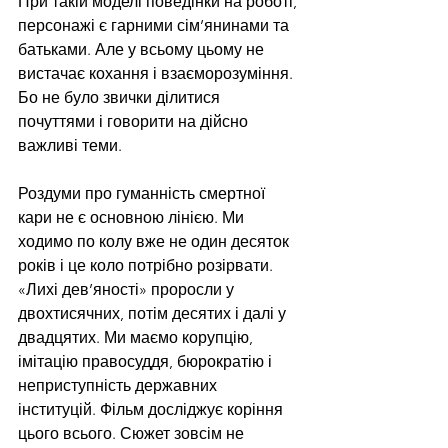
При такій моделі поведінки на роботі, 
персонажі є гарними сім’янинами та 
батьками. Але у всьому цьому не 
вистачає кохання і взаєморозуміння. 
Бо не було звички ділитися 
почуттями і говорити на дійсно 
важливі теми. 
Роздуми про гуманність смертної 
кари не є основною лінією. Ми 
ходимо по колу вже не один десяток 
років і це коло потрібно розірвати. 
«Лихі дев’яності» проросли у 
двохтисячних, потім десятих і далі у 
двадцятих. Ми маємо корупцію, 
імітацію правосуддя, бюрократію і 
неприступність державних 
інституцій. Фільм досліджує коріння 
цього всього. Сюжет зовсім не 