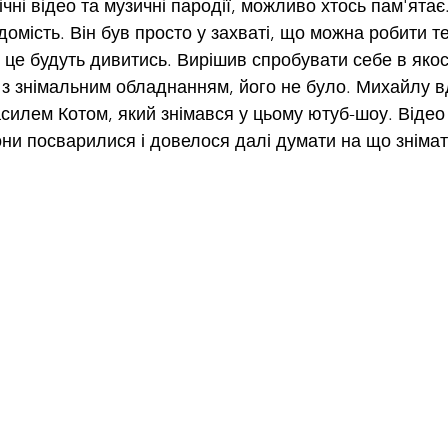
чні відео та музичні пародії, можливо хтось пам'ятає
омість. Він був просто у захваті, що можна робити те
 це будуть дивитись. Вирішив спробувати себе в якост
з знімальним обладнанням, його не було. Михайлу в
силем Котом, який знімався у цьому ютуб-шоу. Відео
они посварилися і довелося далі думати на що знімат