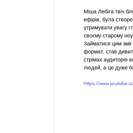
Міша Лебіга твіч б
ефірів, була створе
утримувати увагу г
своєму старому ноут
Займатися цим зміг 
формат, став дивити
стрімах аудиторія в
людей, а це дуже ба
https://www.youtube