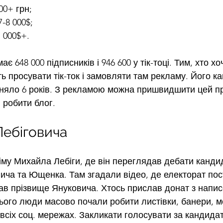
00+ грн;
7-8 000$;
 000$+.
ає 648 000 підписників і 946 600 у тік-тоці. Тим, хто хо
ь просувати тік-ток і замовляти там рекламу. Його ка
айняло 6 років. З рекламою можна пришвидшити цей пр
 робити блог. 
Лебіговича
іму Михайла Лебіги, де він переглядав дебати кандид
ича та Ющенка. Там згадали відео, де електорат пос
в прізвище Януковича. Хтось прислав донат з напис
цього люди масово почали робити листівки, банери, м
 всіх соц. мережах. Закликати голосувати за кандидат