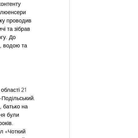
контенту 
флюенсери 
оку проводив 
чі та зібрав 
гу. До 
, водою та 
області 21 
-Подільський. 
 батько на 
ня були 
оків.
ал «Чоткий 