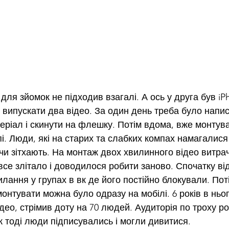
ля зйомок не підходив взагалі. А ось у друга був iPh
випускати два відео. За один день треба було напис
теріал і скинути на флешку. Потім вдома, вже монтува
і. Люди, які на старих та слабких компах намагалися
чи зітхають. На монтаж двох хвилинного відео витра
все злітало і доводилося робити заново. Спочатку ві
лання у групах в вк де його постійно блокували. Пот
монтувати можна було одразу на мобілі. 6 років в ньог
део, стрімив доту на 70 людей. Аудиторія по троху ро
як тоді люди підписувались і могли дивитися.