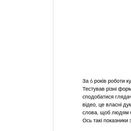
За 6 років роботи к
Тестував різні форм
сподобатися глядача
відео, це власні ду
слова, щоб людям б
Ось такі показники 