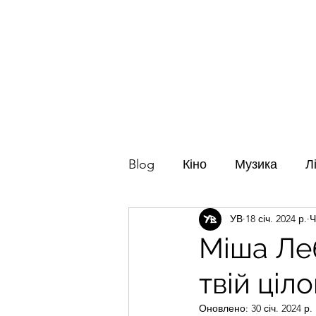
Го
Blog
Кіно
Музика
Л
УВ
18 січ. 2024 р.
Ч
Міша Леб
твій ціл
Оновлено:
30 січ. 2024 р.