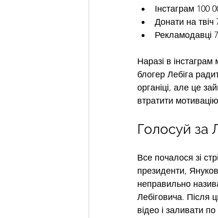
Інстаграм 100 0
Донати на твіч 
Рекламодавці 7
Наразі в інстаграм м
блогер Лебіга радит
органіці, але це з
втратити мотивацію
Голосуй за 
Все почалося зі стр
президенти, Януков
неправильно назива
Лебіговича. Після 
відео і заливати по