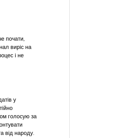
че почати, 
нал виріс на 
оцес і не 
атів у 
тійно 
ом голосую за 
онтувати 
а від народу. 