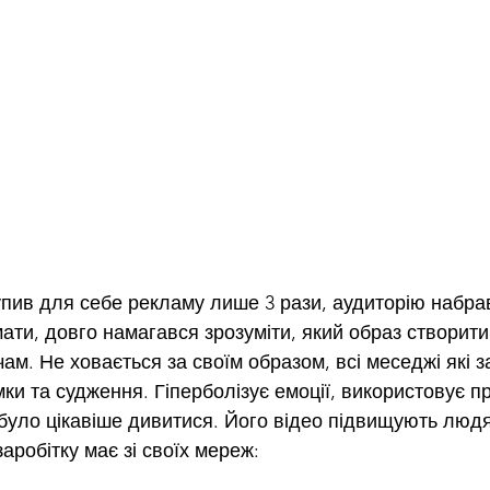
упив для себе рекламу лише 3 рази, аудиторію набрав 
ати, довго намагався зрозуміти, який образ створити
м. Не ховається за своїм образом, всі меседжі які з
мки та судження. Гіперболізує емоції, використовує п
уло цікавіше дивитися. Його відео підвищують людя
заробітку має зі своїх мереж: