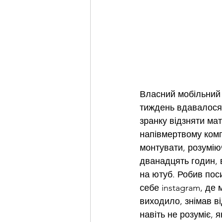
Власний мобільний д
тиждень вдавалося 
зранку відзняти ма
напівмертвому комп
монтувати, розумію
дванадцять годин, 
на ютуб. Робив поси
себе instagram, де 
виходило, знімав ві
навіть не розуміє, 