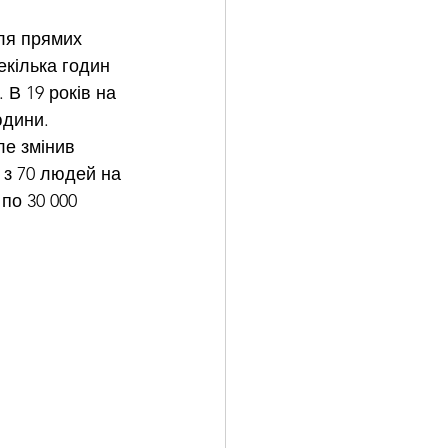
ля прямих 
екілька годин 
В 19 років на 
юдини. 
ле змінив 
 з 70 людей на 
по 30 000 