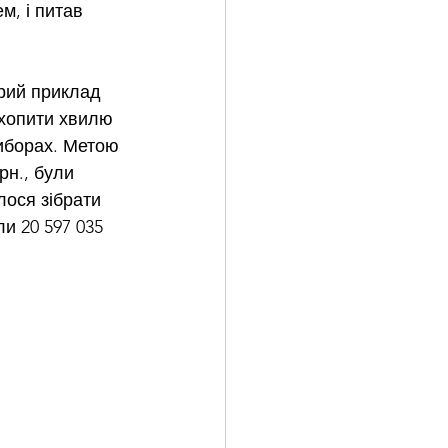
, і питав 
рий приклад 
дхопити хвилю 
виборах. Метою 
н., були 
лося зібрати 
ли 20 597 035 