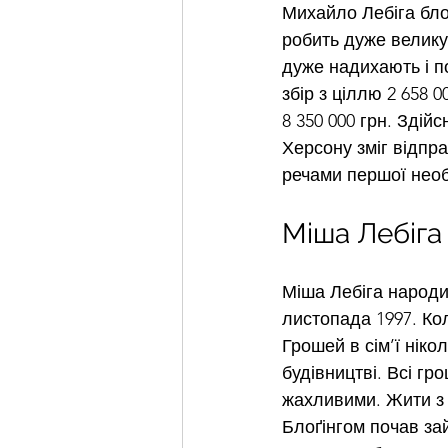
Михайло Лебіга бло
робить дуже велику
дуже надихають і п
збір з ціллю 2 658 
8 350 000 грн. Здій
Херсону зміг відпра
речами першої необ
Міша Лебіга
Міша Лебіга народив
листопада 1997. Ко
Грошей в сім’ї нік
будівництві. Всі гр
жахливими. Жити з 
Блоґінгом почав зай