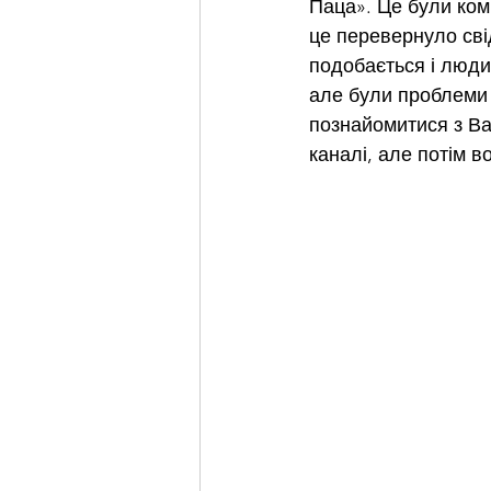
Паца». Це були комі
це перевернуло свід
подобається і люди
але були проблеми 
познайомитися з Ва
каналі, але потім в