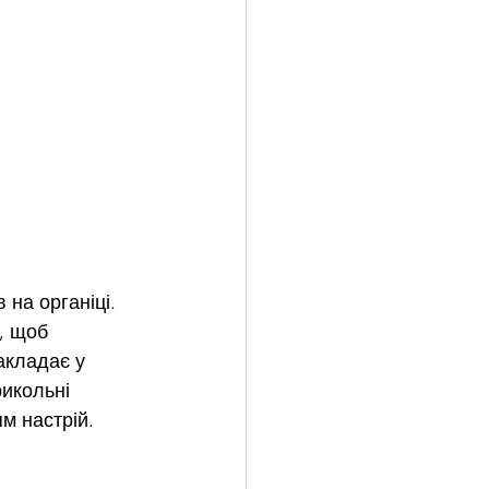
на органіці. 
, щоб 
акладає у 
рикольні 
м настрій. 