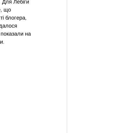
. Для Лебіги 
, що 
і блогера, 
далося 
 показали на 
и.