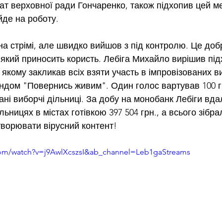
т верховної ради Гончаренко, також підхопив цей мем
йде на роботу.
а стрімі, але швидко вийшов з під контролю. Це доб
, який приносить користь. Лебіга Михайло вирішив пі
 якому закликав всіх взяти участь в імпровізованих 
ондом "Повернись живим". Один голос вартував 100 гр
ані виборчі дільниці. За добу на монобанк Лебіги вда
ільницях в містах готівкою 397 504 грн., а всього зібра
створювати вірусний контент!
com/watch?v=j9AwlXcszsI&ab_channel=Leb1gaStreams