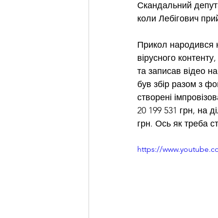
Скандальний депута
коли Лебігович при
Прикол народився н
вірусного контенту
та записав відео на
був збір разом з ф
створені імпровізов
20 199 531 грн, на д
грн. Ось як треба 
https://www.youtube.