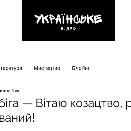
ловна
Кіно
Література
Музика
Блоґінг
Мистецтво
Конт
ітература
Мистецтво
Блоґінг
итати 3 хв
іга — Вітаю козацтво, 
ований!