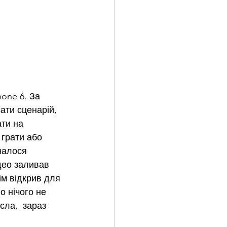
one 6. За 
ати сценарій, 
ти на 
 грати або 
чалося 
део заливав 
ім відкрив для 
о нічого не 
сла,  зараз 