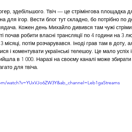
логер, здебільшого. Твіч — це стрімінгова площадка д
на для ігор. Вести блог тут складно, бо потрібно по д
лядача. Кожен день Михайло дивився там чужі стріми. 
і почав робити власні трансляції по 4 години на 3 л
3 місяці, потім розчарувався. Іноді грав там в доту, а
ся і коментувати українські телешоу. Це мало успіх і
ийшла в 1 000. Наразі на своєму каналі може збирати 
гато для твіча.
.com/watch?v=YUxVJo6ZW3Y&ab_channel=Leb1gaStreams