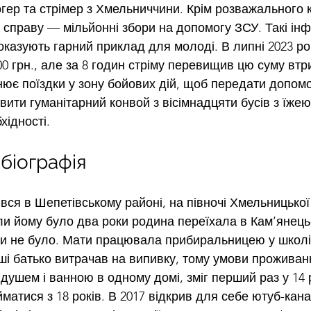
гер та стрімер з Хмельниччини. Крім розважального 
 справу — мільйонні збори на допомогу ЗСУ. Такі ін
оказують гарний приклад для молоді. В липні 2023 р
000 грн., але за 8 годин стріму перевищив цю суму втри
снює поїздки у зону бойових дій, щоб передати допомо
вити гуманітарний конвой з вісімнадцяти бусів з їжею
хідності.
 біографія
ся в Шепетівському районі, на півночі Хмельницької 
ли йому було два роки родина переїхала в Кам’янець
оли не було. Мати працювала прибиральницею у школі,
оші батько витрачав на випивку, тому умови проживан
душем і ванною в одному домі, зміг перший раз у 14 р
матися з 18 років. В 2017 відкрив для себе ютуб-кан