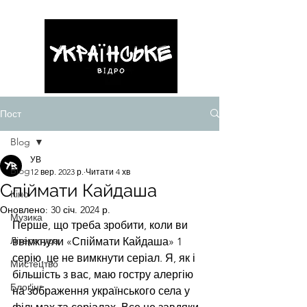
Пост
Blog
УВ
Blog
12 вер. 2023 р.
Читати 4 хв
Спіймати Кайдаша
Кіно
Оновлено:
30 січ. 2024 р.
Музика
Перше, що треба зробити, коли ви 
Література
ввімкнули «Спіймати Кайдаша» 1 
серію, це не вимкнути серіал. Я, як і 
Мистецтво
більшість з вас, маю гостру алергію 
Блоґінг
на зображення українського села у 