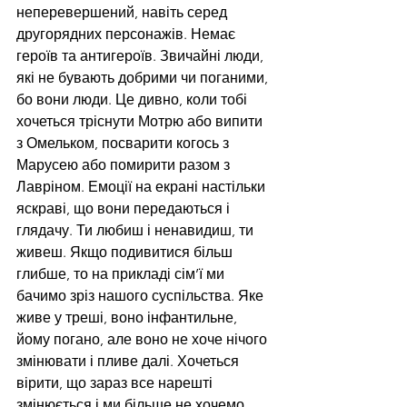
неперевершений, навіть серед 
другорядних персонажів. Немає 
героїв та антигероїв. Звичайні люди, 
які не бувають добрими чи поганими, 
бо вони люди. Це дивно, коли тобі 
хочеться тріснути Мотрю або випити 
з Омельком, посварити когось з 
Марусею або помирити разом з 
Лавріном. Емоції на екрані настільки 
яскраві, що вони передаються і 
глядачу. Ти любиш і ненавидиш, ти 
живеш. Якщо подивитися більш 
глибше, то на прикладі сім’ї ми 
бачимо зріз нашого суспільства. Яке 
живе у треші, воно інфантильне, 
йому погано, але воно не хоче нічого 
змінювати і пливе далі. Хочеться 
вірити, що зараз все нарешті 
змінюється і ми більше не хочемо 