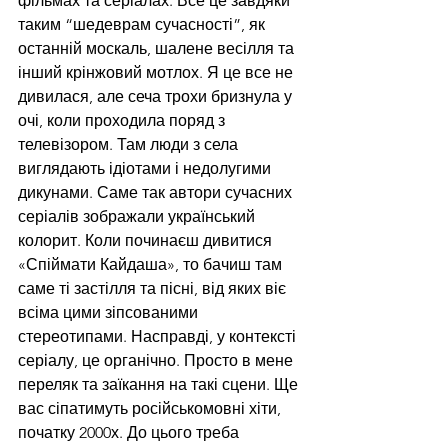
фільмах та серіалах. Все це завдяки 
таким “шедеврам сучасності”, як 
останній москаль, шалене весілля та 
інший крінжовий мотлох. Я це все не 
дивилася, але сеча трохи бризнула у 
очі, коли проходила поряд з 
телевізором. Там люди з села 
виглядають ідіотами і недолугими 
дикунами. Саме так автори сучасних 
серіалів зображали український 
колорит. Коли починаєш дивитися 
«Спіймати Кайдаша», то бачиш там 
саме ті застілля та пісні, від яких віє 
всіма цими зіпсованими 
стереотипами. Насправді, у контексті 
серіалу, це органічно. Просто в мене 
переляк та заїкання на такі сцени. Ще 
вас сіпатимуть російськомовні хіти, 
початку 2000х. До цього треба 