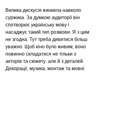
Велика дискусія виникла навколо 
суржика. За думкою аудиторії він 
спотворює українську мову і 
насаджує такий тип розмови. Я з цим 
не згодна. Тут треба дивитися більш 
уважно. Щоб кіно було живим, воно 
повинно складатися не тільки з 
акторів та сюжету, але й з деталей. 
Декорації, музика, монтаж та мовні 
діалекти творять цю магію. Такі 
дрібні речі дозволяють нам вірити в 
історію. Вони пов’язанні з побутом і 
вдихають в нас іскру довіри. Саме з 
цього твориться кіно. А якщо ви 
опинитесь у селі сумської, 
харківської, запорізької та інших 
областей, то там так і будуть 
говорити. Якщо вам хочеться почути 