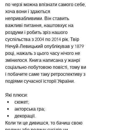
по черзі можна впізнати самого себе, 
хоча вони і здаються 
непривабливими. Він ставить 
важливі питання, наштовхує на 
роздуми і робить зріз нашого 
суспільства з 2004 по 2014 рік. Твір 
Нечуй-Левицький опублікував у 1879 
році, нажаль з цього часу нічого не 
змінилося. Книга написана у жанрі 
соціально-побутовою повісті, тому ви 
і побачите саме таку ретроспективу з 
подіями сучасної історії України.
Які плюси:
сюжет;
акторська гра;
декорації.
Коли ти це дивишся, то бачиш свою 
родину або родину сусідів чи 